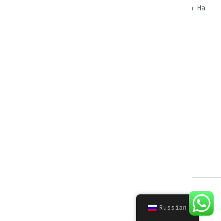
WhatsApp
Мотоциклетная Школа На
Telegram
Бали
ТИП ВЕЛОСИПЕДА
СМИ
Спорт / Спортивный
Instagram
Туризм
Telegram
Улица / Голый
Контакты
Крейсер/Классик
Приключения / Туры
Эндуро
Скутеры
WhatsApp В Аренду Велосипед
© 2025 Все права защищены
WSF
для аренды велосипеда на Бали
Russian