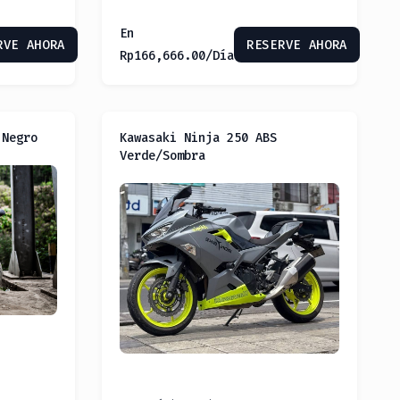
En
RVE AHORA
RESERVE AHORA
Rp
166,666.00
/Día
 Negro
Kawasaki Ninja 250 ABS
Verde/Sombra