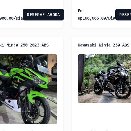
En
RESERVE AHORA
RESE
000.00
/Día
Rp
166,666.00
/Día
ki Ninja 250 2023 ABS
Kawasaki Ninja 250 ABS