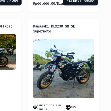
RVE AHORA
RESERVE AHORA
Rp
66,666.00
/Día
OffRoad
Kawasaki KLX230 SM SE
Supermoto
Neumáticos sin
ABS
cámara