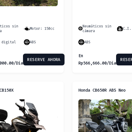
ticos sin
Neumáticos sin
Motor: 150cc
C.I.
a
cámara
 digital
ABS
ABS
En
RESERVE AHORA
RESE
000.00
/Día
Rp
566,666.00
/Día
CB150X
Honda CB650R ABS Neo