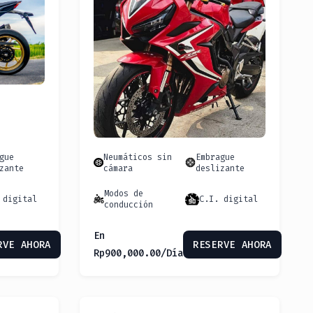
gue
Neumáticos sin
Embrague
zante
cámara
deslizante
Modos de
 digital
C.I. digital
conducción
En
RVE AHORA
RESERVE AHORA
Rp
900,000.00
/Día