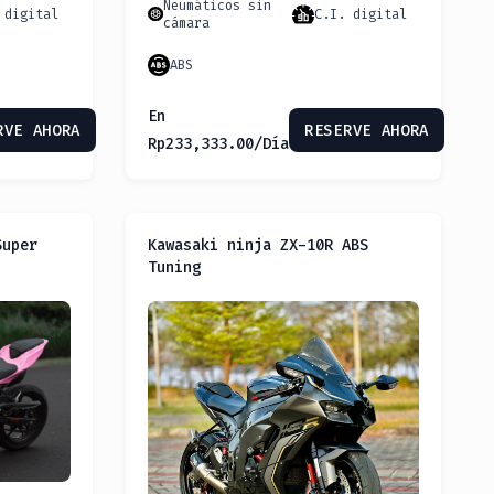
Neumáticos sin
 digital
C.I. digital
cámara
ABS
En
RVE AHORA
RESERVE AHORA
Rp
233,333.00
/Día
Super
Kawasaki ninja ZX-10R ABS
Tuning