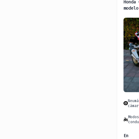
Honda 
modelo
Neumá
cámar
Modo
cond
En