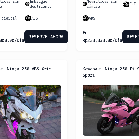
ticos sin
Embrague
Neumáticos sin
C.I.
a
deslizante
cámara
 digital
ABS
ABS
En
RESERVE AHORA
RESE
000.00
/Día
Rp
233,333.00
/Día
ki Ninja 250 ABS Gris-
Kawasaki Ninja 250 Fi 
Sport