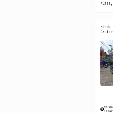
Rp
233,
Honda 
Cruise
Neumá
cámar