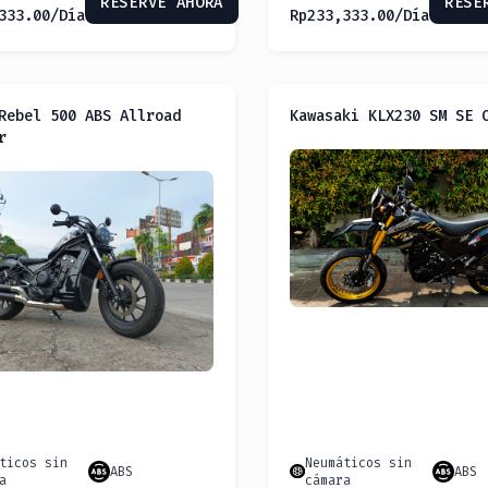
RESERVE AHORA
RESE
333.00
/Día
Rp
233,333.00
/Día
Rebel 500 ABS Allroad
Kawasaki KLX230 SM SE 
r
ticos sin
Neumáticos sin
ABS
ABS
a
cámara