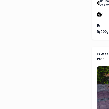
Neumá
cámar
C.I.
En
Rp
200,
Kawasa
rosa