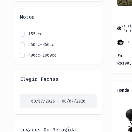
Motor
Neumá
cámar
155 cc
C.I.
250сс-350сс
400сс-1000cc
En
Rp
100,
Elegir Fechas
Honda 
Lugares De Recogida