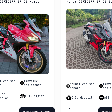
CBR250RR SP QS Nuevo
Honda CBR250RR SP QS S
ticos sin
Embrague
Neumáticos sin
Embra
a
deslizante
cámara
desli
s de
C.I. digital
C.I. digital
ABS
ucción
En