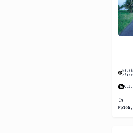
Neumá
cámar
C.I.
En
Rp
166,