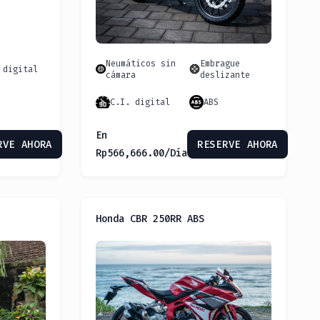
Neumáticos sin
Embrague
 digital
cámara
deslizante
C.I. digital
ABS
En
RVE AHORA
RESERVE AHORA
Rp
566,666.00
/Día
Honda CBR 250RR ABS