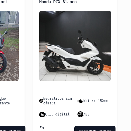
port
Honda PCX Blanco
gue
Neumáticos sin
Motor: 150cc
zante
cámara
C.I. digital
ABS
En