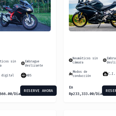
Neumáticos sin
Embra
ticos sin
Embrague
cámara
desli
a
deslizante
Modos de
C.I.
 digital
ABS
conducción
En
RESERVE AHORA
RESE
666.00
/Día
Rp
233,333.00
/Día