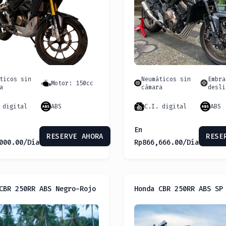
ticos sin
Neumáticos sin
Embra
Motor: 150cc
a
cámara
desli
 digital
ABS
C.I. digital
ABS
En
RESERVE AHORA
RESE
000.00
/Día
Rp
866,666.00
/Día
CBR 250RR ABS Negro-Rojo
Honda CBR 250RR ABS SP