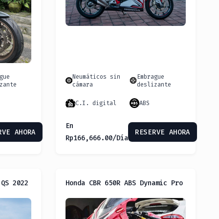
gue
Neumáticos sin
Embrague
zante
cámara
deslizante
C.I. digital
ABS
En
RVE AHORA
RESERVE AHORA
Rp
166,666.00
/Día
 QS 2022
Honda CBR 650R ABS Dynamic Pro