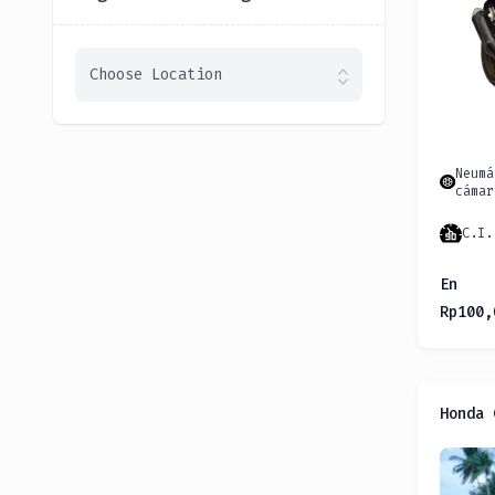
Choose Location
Neumá
cámar
C.I.
En
Rp
100,
Honda 